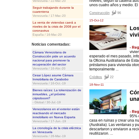
niveles, según la cadena aus
Venezuela / 22-Mar.-20
unos cuatro años y medio. El ed
Seguir trabajando durante la
cuarentena
Construcción
96
Venezuela / 17-Mar.-20
15-Oct-12
La venta de viviendas caerá a
niveles de la crisis de 2008 por el
Los
coronavirus
viv
España / 16-Mar.-20
Noticias comentadas:
- Re
vivie
Cámara Venezolana de
esperado el mes pasado, infor
Construcción pide un acuerdo
la Oficina Australiana de Es
nacional para promover la
recuperación del sector
préstamos para vivienda otorg
Venezuela / 16-Abr.-20
temporalmente ...
Cesar López asume Cámara
Créditos
22
Inmobiliaria de Carabobo
Venezuela / 16-Oct.-19
18-Nov-11
Bienes raíces: La tokenización de
Cóm
inmuebles, ¿el próximo
una
criptoboom?
- Global / 30-Jul.-19
Venezolanos en el exterior están
- Re
reactivando el mercado
95% d
inmobiliario en Nueva Esparta
casa en ruinas y crear una 
Venezuela / 17-Jun.-19
(Australia). Las ventanas y p
La cronología de la crisis eléctrica
descartaron y enviaron a recic
en Venezuela
reutilizaron. ...
Venezuela / 26-Mar.-19