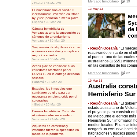
Mercado Inmobiliario
19
- Global / 31-Mar.-20
13-May-13
El inmobiliario tras el covid-19:
incertidumbre, inversión en ‘stand
Mer
by’ y recuperación a medio plazo
Syd
España / 30-Mar.-20
de 
Cámara Inmobiliaria de
Venezuela: ante la suspensión de
con
cánones de arrendamiento
Venezuela / 30-Mar.-20
Suspensión de alquileres alcanza
- Región Oceanía
El mercad
/
a cánones vencidos y no aplica a
reactivando, en tanto en el 
negocios abiertos
al puerto –una de las cuales 
Venezuela / 30-Mar.-20
australianos (US$51 millones
en las consultas de los compra
Acobir pide se considere a los
corredores afectados por el
Mercado Inmobiliario
82
COVID-19 en la entrega del bono
solidario
19-Mar-13
Panamá / 28-Mar.-20
Australia constr
Estadios, los inmuebles que
Hemisferio Sur
cambiaron de giro para dar
esperanza en plena crisis por el
coronavirus
- Región Oceanía
El gobier
/
- Global / 26-Mar.-20
estado australiano de Victor
Cámara Inmobiliaria: Cobro de
el proyecto para construir en
alquileres debe ser acordado
de Melbourne el edificio más 
Venezuela / 24-Mar.-20
Hemisferio Sur, informaron h
medios locales. El rascacielo
Alquileres de comercios y
acogerá un exclusivo hotel d
viviendas fueron suspendidos en
habitaciones y lujosos pisos 
medio de la pandemia