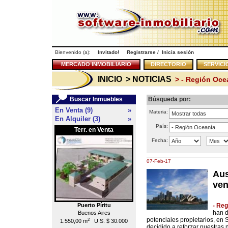
Bienvenido (a):
Invitado!
Registrarse
/
Inicia sesión
MERCADO INMOBILIARIO
DIRECTORIO
SERVICI
INICIO
> NOTICIAS
> - Región Oce
Buscar Inmuebles
Búsqueda por:
En Venta (9)
»
Materia:
En Alquiler (3)
»
País:
Terr. en Venta
Local en Venta
<<
Fecha:
07-Feb-17
Aus
ven
Puerto Píritu
Caracas
- Re
han d
Buenos Aires
Chacao
potenciales propietarios, en 
2
2
1.550,00 m
U.S. $ 30.000
55,00 m
U.S. $ 176.000
decidido a reforzar nuestras