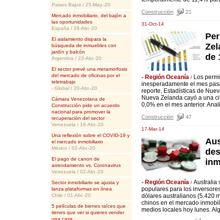
Paises Bajos / 25-May.-20
Construcción
21
Mercado inmobiliario, del bajón a
las oportunidades
31-Oct-14
España / 28-Abr.-20
Per
El aislamiento dispara la
Zel
búsqueda de inmuebles con
jardín y balcón
de 
Argentina / 23-Abr.-20
El sector prevé una metamorfosis
del mercado de oficinas por el
- Región Oceanía
Los permi
/
teletrabajo
inesperadamente el mes pasad
- Global / 20-Abr.-20
reporte, Estadísticas de Nu
Nueva Zelanda cayó a una ci
Cámara Venezolana de
0,0% en el mes anterior. Anal
Construcción pide un acuerdo
nacional para promover la
Construcción
47
recuperación del sector
Venezuela / 16-Abr.-20
17-Mar-14
Una reflexión sobre el COVID-19 y
Aus
el mercado inmobiliario
México / 02-Abr.-20
des
El pago de canon de
inm
arrendamiento vs. Coronavirus
Venezuela / 02-Abr.-20
- Región Oceanía
Australia
Sector inmobiliario se ajusta y
/
populares para los inversores
lanza plataformas en línea
Chile / 01-Abr.-20
dólares australianos (5.420 
chinos en el mercado inmobili
5 películas de bienes raíces que
medios locales hoy lunes. Algu
tienes que ver si quieres vender
una casa