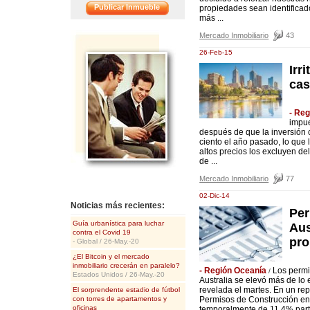
Publicar Inmueble
propiedades sean identificado
más ...
<<
Mercado Inmobiliario
43
26-Feb-15
Irr
ca
- Re
impue
después de que la inversión 
ciento el año pasado, lo que 
altos precios los excluyen d
de ...
Mercado Inmobiliario
77
02-Dic-14
Noticias más recientes:
Per
Guía urbanística para luchar
Aus
contra el Covid 19
pro
- Global / 26-May.-20
¿El Bitcoin y el mercado
inmobiliario crecerán en paralelo?
- Región Oceanía
Los permi
/
Estados Unidos / 26-May.-20
Australia se elevó más de lo
revelada el martes. En un rep
El sorprendente estadio de fútbol
con torres de apartamentos y
Permisos de Construcción en A
oficinas
temporalmente de 11,4% parti