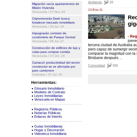
Ambiente
28
Migración vacía apartamentos de
Misión Vivienda
13-Ene-11
Venezuela / 27-Nov.-18
Rec
Criptomoneda Dash busca
fortalecer mercado inmobiliario
gig
Venezuela / 20-Jul.-18
Impugnarán contrato de
- Re
condominio de Parque Central
jueve
Venezuela / 08-Jul.-17
tercera ciudad de Australia au
Construcción de edificios de lujo y
pero capaz de sumergir vecind
colas para comprar comida
comparar la magnitud con la 
Venezuela / 07-Oct.-16
Brisbane después ...
Camacol: productividad del sector
Comunidad
585
constructor se ve afectada por
paro camionero
Colombia / 07-Jul.-16
Herramientas:
Glosario Inmobiliario
Modelos de Contrato
Leyes Inmobiliarias
Venezuela en Mapas
Registros Públicos
Notarías Públicas
Enlaces de Interés
Guías Inmobiliarias
Hogar y Decoración
Videoteca Inmobiliaria