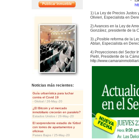
Publicar Inmueble
ht
1) La Ley de Precios Justos y
<<
Olivieri, Especialista en Der
2) Avances en la Ley de Arre
González, presidente de la C
3) ¿Posible reforma de la L
Ablan, Especialista en Derec
4) Proyecciones del Sector Inm
Pietri, Presidente de la Cám
http://www.camarainmobiliar
Noticias más recientes:
Guía urbanística para luchar
contra el Covid 19
- Global / 26-May.-20
¿El Bitcoin y el mercado
inmobiliario crecerán en paralelo?
Estados Unidos / 26-May.-20
El sorprendente estadio de fútbol
con torres de apartamentos y
oficinas
Paises Bajos / 25-May.-20