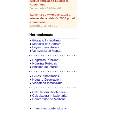
Seguir trabajando durante la
cuarentena
Venezuela / 17-Mar.-20
La venta de viviendas caerá a
niveles de la crisis de 2008 por el
coronavirus
España / 16-Mar.-20
Herramientas:
Glosario Inmobiliario
Modelos de Contrato
Leyes Inmobiliarias
Venezuela en Mapas
Registros Públicos
Notarías Públicas
Enlaces de Interés
Guías Inmobiliarias
Hogar y Decoración
Videoteca Inmobiliaria
Calculadora Hipotecaria
Calculadora Inflacionaria
Convertidor de Medidas
…ver más contenidos >>