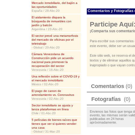
Mercado inmobiliario, del bajón a
las oportunidades
Comentarios y Fotografías 
España / 28-Abr.-20
El aislamiento dispara la
búsqueda de inmuebles con
Participe Aquí
jardín y balcón
Argentina / 23-Abr.-20
¡Comparta sus comentario
El sector prevé una metamorfosis
del mercado de oficinas por el
Para escribir sus comentarios 
teletrabajo
este evento, debe ser un usuar
- Global / 20-Abr.-20
Cámara Venezolana de
Este sitio web, se reserva el d
Construcción pide un acuerdo
textos y de eliminar aquellos 
nacional para promover la
inapropiado o que vayan contra
recuperación del sector
Venezuela / 16-Abr.-20
Una reflexión sobre el COVID-19 y
el mercado inmobiliario
México / 02-Abr.-20
Comentarios
(0)
El pago de canon de
arrendamiento vs. Coronavirus
Fotografías
(0)
Venezuela / 02-Abr.-20
Sector inmobiliario se ajusta y
lanza plataformas en línea
Envienos las fotos que tenga d
Chile / 01-Abr.-20
evento, las mismas serán vali
publicadas en 24 horas
5 películas de bienes raíces que
apróximadamente.
tienes que ver si quieres vender
una casa
- Global / 31-Mar.-20