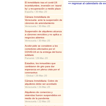
El inmobiliario tras el covid-19:
<< regresar al calendario de e
incertidumbre, inversión en ‘stand
by’ y recuperación a medio plazo
España / 30-Mar.-20
Cámara Inmobiliaria de
Venezuela: ante la suspensión de
cánones de arrendamiento
Venezuela / 30-Mar.-20
Suspensión de alquileres alcanza
a cánones vencidos y no aplica a
negocios abiertos
Venezuela / 30-Mar.-20
Acobir pide se considere a los
corredores afectados por el
COVID-19 en la entrega del bono
solidario
Panamá / 28-Mar.-20
Estadios, los inmuebles que
cambiaron de giro para dar
esperanza en plena crisis por el
coronavirus
- Global / 26-Mar.-20
Cámara Inmobiliaria: Cobro de
alquileres debe ser acordado
Venezuela / 24-Mar.-20
Alquileres de comercios y
viviendas fueron suspendidos en
medio de la pandemia
Venezuela / 22-Mar.-20