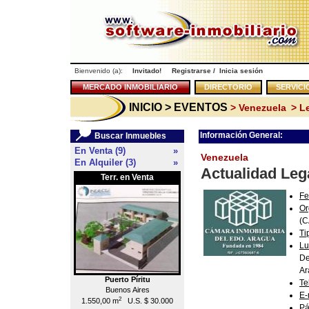
Bienvenido (a):
Invitado!
Registrarse
/
Inicia sesión
MERCADO INMOBILIARIO
DIRECTORIO
SERVICI
INICIO
> EVENTOS
> Venezuela
> Le
Información General:
Buscar Inmuebles
En Venta (9)
»
Venezuela
En Alquiler (3)
»
Actualidad Lega
Terr. en Venta
Local en Venta
<<
Fe
Or
(
Ti
Lu
De
Ar
Puerto Píritu
Caracas
Te
Buenos Aires
Chacao
E-
2
2
1.550,00 m
U.S. $ 30.000
55,00 m
U.S. $ 176.000
Pá