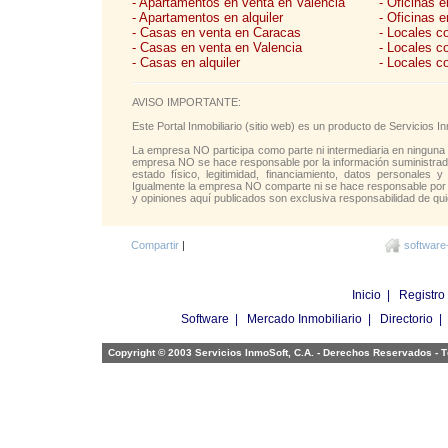
- Apartamentos en venta en Valencia
- Oficinas 
- Apartamentos en alquiler
- Oficinas e
- Casas en venta en Caracas
- Locales c
- Casas en venta en Valencia
- Locales c
- Casas en alquiler
- Locales c
AVISO IMPORTANTE:
Este Portal Inmobiliario (sitio web) es un producto de Servicios
La empresa NO participa como parte ni intermediaria en ninguna 
empresa NO se hace responsable por la información suministrada 
estado físico, legitimidad, financiamiento, datos personales y
Igualmente la empresa NO comparte ni se hace responsable por l
y opiniones aquí publicados son exclusiva responsabilidad de qui
Compartir
|
software
Inicio
|
Registro
Software
|
Mercado Inmobiliario
|
Directorio
Copyright © 2003 Servicios InmoSoft, C.A. - Derechos Reservados -
T