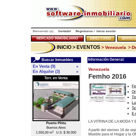
Bienvenido (a):
Invitado!
Registrarse
/
Inicia sesión
MERCADO INMOBILIARIO
DIRECTORIO
SERVICI
INICIO
> EVENTOS
> Venezuela
> D
Información General:
Buscar Inmuebles
En Venta (9)
»
Venezuela
En Alquiler (3)
»
Femho 2016
Terr. en Venta
Local en Venta
<<
Fe
Or
Ti
Lu
Te
E-
LA VITRINA DE LA MODA Y
Puerto Píritu
Caracas
Buenos Aires
Chacao
A partir del viernes 16 de s
2
2
1.550,00 m
U.S. $ 30.000
55,00 m
U.S. $ 176.000
Mueble para el Hogar y la Ofi