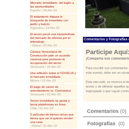
Mercado inmobiliario, del bajón a
las oportunidades
España / 28-Abr.-20
El aislamiento dispara la
búsqueda de inmuebles con
jardín y balcón
Argentina / 23-Abr.-20
El sector prevé una metamorfosis
del mercado de oficinas por el
Comentarios y Fotografías 
teletrabajo
- Global / 20-Abr.-20
Participe Aquí
Cámara Venezolana de
Construcción pide un acuerdo
¡Comparta sus comentario
nacional para promover la
recuperación del sector
Venezuela / 16-Abr.-20
Para escribir sus comentarios 
este evento, debe ser un usuar
Una reflexión sobre el COVID-19 y
el mercado inmobiliario
México / 02-Abr.-20
Este sitio web, se reserva el d
textos y de eliminar aquellos 
El pago de canon de
arrendamiento vs. Coronavirus
inapropiado o que vayan contra
Venezuela / 02-Abr.-20
Sector inmobiliario se ajusta y
lanza plataformas en línea
Chile / 01-Abr.-20
Comentarios
(0)
5 películas de bienes raíces que
tienes que ver si quieres vender
una casa
Fotografías
(0)
- Global / 31-Mar.-20