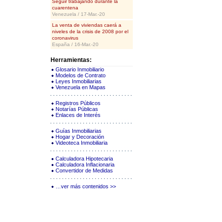
Seguir trabajando durante la
cuarentena
Venezuela / 17-Mar.-20
La venta de viviendas caerá a
niveles de la crisis de 2008 por el
coronavirus
España / 16-Mar.-20
Herramientas:
Glosario Inmobiliario
Modelos de Contrato
Leyes Inmobiliarias
Venezuela en Mapas
Registros Públicos
Notarías Públicas
Enlaces de Interés
Guías Inmobiliarias
Hogar y Decoración
Videoteca Inmobiliaria
Calculadora Hipotecaria
Calculadora Inflacionaria
Convertidor de Medidas
…ver más contenidos >>