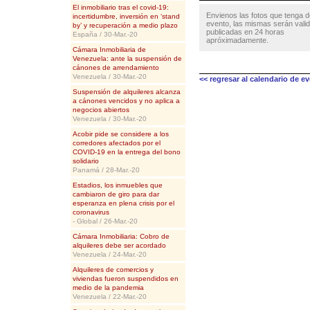
El inmobiliario tras el covid-19:
Envienos las fotos que tenga d
incertidumbre, inversión en ‘stand
evento, las mismas serán vali
by’ y recuperación a medio plazo
publicadas en 24 horas
España / 30-Mar.-20
apróximadamente.
Cámara Inmobiliaria de
Venezuela: ante la suspensión de
cánones de arrendamiento
Venezuela / 30-Mar.-20
<< regresar al calendario de e
Suspensión de alquileres alcanza
a cánones vencidos y no aplica a
negocios abiertos
Venezuela / 30-Mar.-20
Acobir pide se considere a los
corredores afectados por el
COVID-19 en la entrega del bono
solidario
Panamá / 28-Mar.-20
Estadios, los inmuebles que
cambiaron de giro para dar
esperanza en plena crisis por el
coronavirus
- Global / 26-Mar.-20
Cámara Inmobiliaria: Cobro de
alquileres debe ser acordado
Venezuela / 24-Mar.-20
Alquileres de comercios y
viviendas fueron suspendidos en
medio de la pandemia
Venezuela / 22-Mar.-20