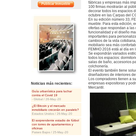
fábricas y empresas más impo
Publicar Inmueble
100 firmas mostrarán al públ
decorar todos los espacios d
<<
octubre en las Carpas del C
En su edición número 33, FEM
mueble. Para esta edición, 
ofertas que respondan a las
funcionalidad y el diseño ma
importantes para personaliza
cambios de la vida cotidiana,
mobiliario sea más confortabl
FEMHO 2016 está al día en l
Se expondrán variados estil
todos los espacios: dormitori
salas de baño, accesorios pa
colchonería.
El evento también tiene solu
diseñadores de interiores del
Los compradores tienen a su
empresas expositoras y podrá
Noticias más recientes:
Mercantil.
Guía urbanística para luchar
contra el Covid 19
- Global / 26-May.-20
¿El Bitcoin y el mercado
inmobiliario crecerán en paralelo?
Estados Unidos / 26-May.-20
El sorprendente estadio de fútbol
con torres de apartamentos y
oficinas
Paises Bajos / 25-May.-20