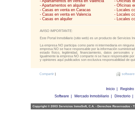
- Apartamentos en venta en Valencia
- Oficinas 
- Apartamentos en alquiler
- Oficinas e
- Casas en venta en Caracas
- Locales c
- Casas en venta en Valencia
- Locales c
- Casas en alquiler
- Locales c
AVISO IMPORTANTE:
Este Portal Inmobiliario (sitio web) es un producto de Servicios
La empresa NO participa como parte ni intermediaria en ninguna 
empresa NO se hace responsable por la información suministrada 
estado físico, legitimidad, financiamiento, datos personales y
Igualmente la empresa NO comparte ni se hace responsable por l
y opiniones aquí publicados son exclusiva responsabilidad de qui
Compartir
|
software
Inicio
|
Registro
Software
|
Mercado Inmobiliario
|
Directorio
Copyright © 2003 Servicios InmoSoft, C.A. - Derechos Reservados -
T