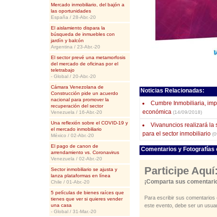
Mercado inmobiliario, del bajón a
las oportunidades
España / 28-Abr.-20
El aislamiento dispara la
búsqueda de inmuebles con
jardín y balcón
Argentina / 23-Abr.-20
El sector prevé una metamorfosis
del mercado de oficinas por el
teletrabajo
- Global / 20-Abr.-20
Cámara Venezolana de
Noticias Relacionadas:
Construcción pide un acuerdo
nacional para promover la
Cumbre Inmobiliaria, imp
recuperación del sector
económica
Venezuela / 16-Abr.-20
(14/09/2018)
Una reflexión sobre el COVID-19 y
Vivanuncios realizará l
el mercado inmobiliario
para el sector inmobiliario
(0
México / 02-Abr.-20
El pago de canon de
Comentarios y Fotografías 
arrendamiento vs. Coronavirus
Venezuela / 02-Abr.-20
Participe Aquí
Sector inmobiliario se ajusta y
lanza plataformas en línea
¡Comparta sus comentario
Chile / 01-Abr.-20
5 películas de bienes raíces que
Para escribir sus comentarios 
tienes que ver si quieres vender
una casa
este evento, debe ser un usuar
- Global / 31-Mar.-20