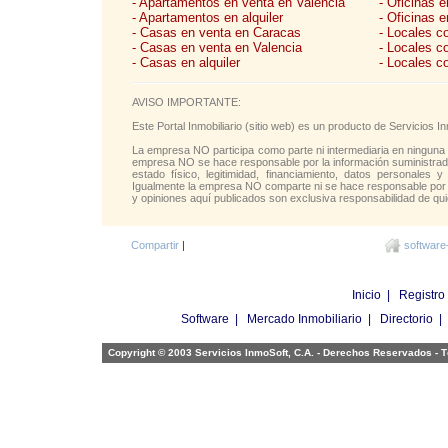
- Apartamentos en venta en Valencia
- Oficinas 
- Apartamentos en alquiler
- Oficinas e
- Casas en venta en Caracas
- Locales c
- Casas en venta en Valencia
- Locales c
- Casas en alquiler
- Locales c
AVISO IMPORTANTE:
Este Portal Inmobiliario (sitio web) es un producto de Servicios
La empresa NO participa como parte ni intermediaria en ninguna 
empresa NO se hace responsable por la información suministrada 
estado físico, legitimidad, financiamiento, datos personales y
Igualmente la empresa NO comparte ni se hace responsable por l
y opiniones aquí publicados son exclusiva responsabilidad de qui
Compartir
|
software
Inicio
|
Registro
Software
|
Mercado Inmobiliario
|
Directorio
Copyright © 2003 Servicios InmoSoft, C.A. - Derechos Reservados -
T