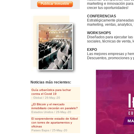
marketing e innovación para 
Publicar Inmueble
crecer tus oportunidades!
<<
CONFERENCIAS
Estratégicamente planeadas 
marketing, ventas, analytics,
WORKSHOPS
Diseñados para ejecutar las 
sociales, técnicas de venta, l
EXPO
Las mejores empresas y herra
Descuentos, promociones y 
Noticias más recientes:
Guía urbanística para luchar
contra el Covid 19
- Global / 26-May.-20
¿El Bitcoin y el mercado
inmobiliario crecerán en paralelo?
Estados Unidos / 26-May.-20
El sorprendente estadio de fútbol
con torres de apartamentos y
oficinas
Paises Bajos / 25-May.-20