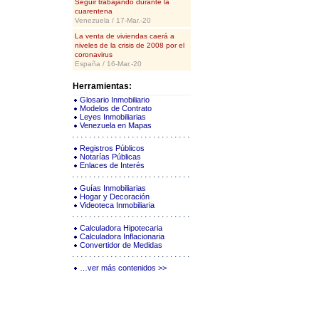
Seguir trabajando durante la
cuarentena
Venezuela / 17-Mar.-20
La venta de viviendas caerá a
niveles de la crisis de 2008 por el
coronavirus
España / 16-Mar.-20
Herramientas:
Glosario Inmobiliario
Modelos de Contrato
Leyes Inmobiliarias
Venezuela en Mapas
Registros Públicos
Notarías Públicas
Enlaces de Interés
Guías Inmobiliarias
Hogar y Decoración
Videoteca Inmobiliaria
Calculadora Hipotecaria
Calculadora Inflacionaria
Convertidor de Medidas
…ver más contenidos >>