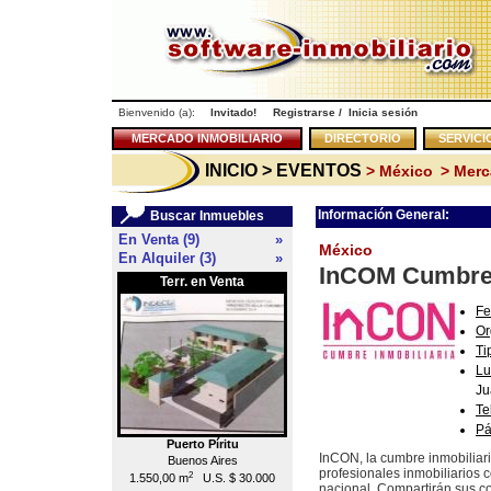
Bienvenido (a):
Invitado!
Registrarse
/
Inicia sesión
MERCADO INMOBILIARIO
DIRECTORIO
SERVICI
INICIO
> EVENTOS
> México
> Merc
Información General:
Buscar Inmuebles
En Venta (9)
»
México
En Alquiler (3)
»
InCOM Cumbre 
Terr. en Venta
Local en Venta
<<
Fe
Or
Ti
Lu
Ju
Te
Pá
Puerto Píritu
Caracas
InCON, la cumbre inmobiliar
Buenos Aires
Chacao
profesionales inmobiliarios 
2
2
1.550,00 m
U.S. $ 30.000
55,00 m
U.S. $ 176.000
nacional. Compartirán sus co