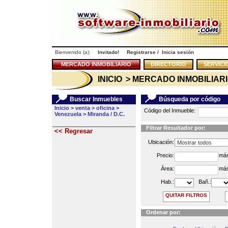
Bienvenido (a):
Invitado!
Registrarse
/
Inicia sesión
MERCADO INMOBILIARIO
DIRECTORIO
SERVICI
INICIO
> MERCADO INMOBILIAR
Buscar Inmuebles
Búsqueda por código
Inicio
>
venta
>
oficina
>
Código del Inmueble:
Venezuela
>
Miranda / D.C.
Filtrar Resultador por:
<< Regresar
Ubicación:
Precio:
más
Área:
más
Hab.:
Bañ.:
QUITAR FILTROS
Ordenar por: