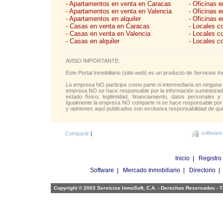
- Apartamentos en venta en Caracas
- Oficinas 
- Apartamentos en venta en Valencia
- Oficinas 
- Apartamentos en alquiler
- Oficinas e
- Casas en venta en Caracas
- Locales c
- Casas en venta en Valencia
- Locales c
- Casas en alquiler
- Locales c
AVISO IMPORTANTE:
Este Portal Inmobiliario (sitio web) es un producto de Servicios
La empresa NO participa como parte ni intermediaria en ninguna 
empresa NO se hace responsable por la información suministrada 
estado físico, legitimidad, financiamiento, datos personales y
Igualmente la empresa NO comparte ni se hace responsable por l
y opiniones aquí publicados son exclusiva responsabilidad de qui
software
Compartir
|
Inicio
|
Registro
Software
|
Mercado Inmobiliario
|
Directorio
Copyright © 2003 Servicios InmoSoft, C.A. - Derechos Reservados -
T