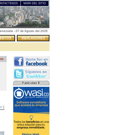
ONTACTENOS
MAPA DEL SITIO
enezuela - 07 de Agosto del 2026
ENTOS
INDICADORES
ros
a
Local en Venta
<< Regresar
<< Regresar
ir
|
Caracas
Chacao
2
6.000
34,00 m
U.S. $ 114.000