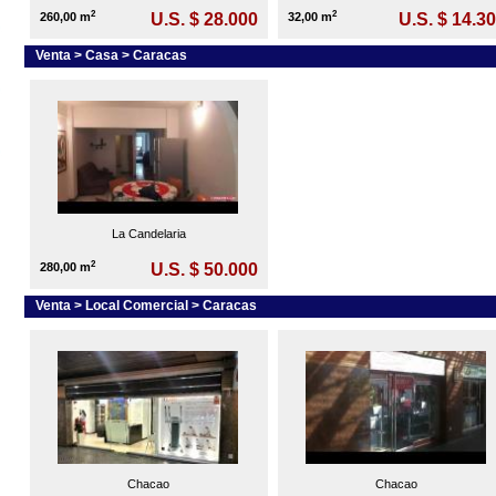
2
2
260,00 m
U.S. $ 28.000
32,00 m
U.S. $ 14.3
Venta > Casa > Caracas
La Candelaria
2
280,00 m
U.S. $ 50.000
Venta > Local Comercial > Caracas
Chacao
Chacao