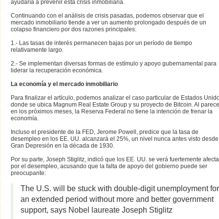
ayudaría a prevenir esta crisis inmobiliaria.
Continuando con el análisis de crisis pasadas, podemos observar que el
mercado inmobiliario tiende a ver un aumento prolongado después de un
colapso financiero por dos razones principales:
1.- Las tasas de interés permanecen bajas por un período de tiempo
relativamente largo.
2.- Se implementan diversas formas de estímulo y apoyo gubernamental para
liderar la recuperación económica.
La economía y el mercado inmobiliario
Para finalizar el artículo, podemos analizar el caso particular de Estados Unid
donde se ubica Magnum Real Estate Group y su proyecto de Bitcoin. Al parece
en los próximos meses, la Reserva Federal no tiene la intención de frenar la
economía.
Incluso el presidente de la FED, Jerome Powell, predice que la tasa de
desempleo en los EE. UU. alcanzará el 25%, un nivel nunca antes visto desde
Gran Depresión en la década de 1930.
Por su parte, Joseph Stiglitz, indicó que los EE. UU. se verá fuertemente afect
por el desempleo, acusando que la falta de apoyo del gobierno puede ser
preocupante:
The U.S. will be stuck with double-digit unemployment fo
an extended period without more and better government
support, says Nobel laureate Joseph Stiglitz