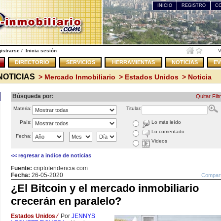
INICIO
REGISTRO
C
istrarse
/
Inicia sesión
V
DIRECTORIO
SERVICIOS
HERRAMIENTAS
NOTICIAS
EV
NOTICIAS
> Mercado Inmobiliario
> Estados Unidos
> Noticia
Búsqueda por:
Quitar Filt
Materia:
Titular:
País:
Lo más leído
Local en Venta
Local en Venta
Local en Vent
<< Regresar
Lo comentado
Fecha:
Videos
<< regresar a indice de noticias
Fuente:
criptotendencia.com
Fecha:
26-05-2020
Compart
¿El Bitcoin y el mercado inmobiliario
crecerán en paralelo?
Caracas
Caracas
Caracas
Chacao
Chacao
Chacao
2
2
2
55,00 m
U.S. $ 176.000
40,00 m
U.S. $ 132.000
35,00 m
U.S. $ 12
Estados Unidos
⁄
Por
JENNYS