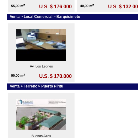
2
2
55,00 m
U.S. $ 176.000
40,00 m
U.S. $ 132.0
Venta > Local Comercial > Barquisimeto
Av. Los Leones
2
90,00 m
U.S. $ 170.000
Venta > Terreno > Puerto Píritu
Buenos Aires