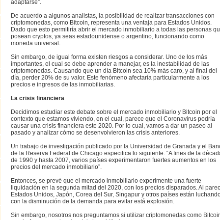
adaptarse”.
De acuerdo a algunos analistas, la posibilidad de realizar transacciones con
criptomonedas, como Bitcoin, representa una ventaja para Estados Unidos.
Dado que esto permitiría abrir el mercado inmobiliario a todas las personas q
posean cryptos, ya seas estadounidense o argentino, funcionando como
moneda universal.
Sin embargo, de igual forma existen riesgos a considerar. Uno de los más
importantes, el cual se debe aprender a manejar, es la inestabilidad de las
criptomonedas. Causando que un día Bitcoin sea 10% más caro, y al final del
día, perder 20% de su valor. Este fenómeno afectaría particularmente a los
precios e ingresos de las inmobiliarias.
La crisis financiera
Decidimos estudiar este debate sobre el mercado inmobiliario y Bitcoin por el
contexto que estamos viviendo, en el cual, parece que el Coronavirus podría
causar una crisis financiera este 2020. Por lo cual, vamos a dar un paseo al
pasado y analizar cómo se desenvolvieron las crisis anteriores.
Un trabajo de investigación publicado por la Universidad de Granada y el Ba
de la Reserva Federal de Chicago especifica lo siguiente: “A fines de la décad
de 1990 y hasta 2007, varios países experimentaron fuertes aumentos en los
precios del mercado inmobiliario”.
Entonces, se prevé que el mercado inmobiliario experimente una fuerte
liquidación en la segunda mitad del 2020, con los precios disparados. Al parec
Estados Unidos, Japón, Corea del Sur, Singapur y otros países están luchand
con la disminución de la demanda para evitar está explosión.
Sin embargo, nosotros nos preguntamos si utilizar criptomonedas como Bitcoi