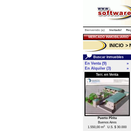
Bienvenido (a):
Invitado!
Reg
MERCADO INMOBILIARIO
INICIO
> 
Buscar Inmuebles
En Venta (9)
»
En Alquiler (3)
»
Terr. en Venta
Puerto Píritu
Buenos Aires
2
1.550,00 m
U.S. $ 30.000