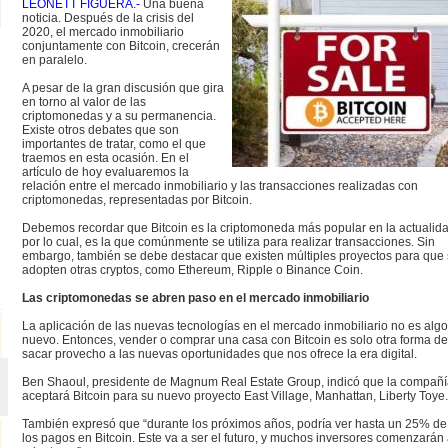
LEONETT FIGUERA.-
Una buena
noticia. Después de la crisis del
2020, el mercado inmobiliario
conjuntamente con Bitcoin, crecerán
<< Regresar
en paralelo.
A pesar de la gran discusión que gira
en torno al valor de las
criptomonedas y a su permanencia.
Existe otros debates que son
importantes de tratar, como el que
traemos en esta ocasión. En el
artículo de hoy evaluaremos la
relación entre el mercado inmobiliario y las transacciones realizadas con
criptomonedas, representadas por Bitcoin.
Debemos recordar que Bitcoin es la criptomoneda más popular en la actualida
por lo cual, es la que comúnmente se utiliza para realizar transacciones. Sin
embargo, también se debe destacar que existen múltiples proyectos para que
adopten otras cryptos, como Ethereum, Ripple o Binance Coin.
Las criptomonedas se abren paso en el mercado inmobiliario
La aplicación de las nuevas tecnologías en el mercado inmobiliario no es alg
nuevo. Entonces, vender o comprar una casa con Bitcoin es solo otra forma d
sacar provecho a las nuevas oportunidades que nos ofrece la era digital.
Ben Shaoul, presidente de Magnum Real Estate Group, indicó que la compañ
aceptará Bitcoin para su nuevo proyecto East Village, Manhattan, Liberty Toye
También expresó que “durante los próximos años, podría ver hasta un 25% de
los pagos en Bitcoin. Este va a ser el futuro, y muchos inversores comenzarán