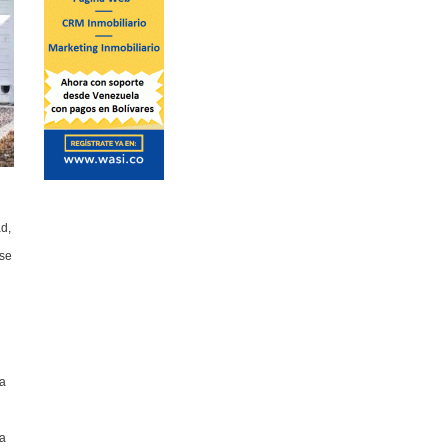
d,
 se
o
e
ía
.
 a