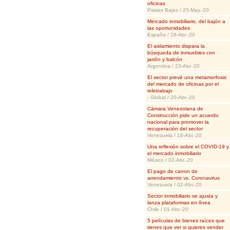
oficinas
Paises Bajos / 25-May.-20
Mercado inmobiliario, del bajón a
las oportunidades
España / 28-Abr.-20
El aislamiento dispara la
búsqueda de inmuebles con
jardín y balcón
Argentina / 23-Abr.-20
El sector prevé una metamorfosis
del mercado de oficinas por el
teletrabajo
- Global / 20-Abr.-20
Cámara Venezolana de
Construcción pide un acuerdo
nacional para promover la
recuperación del sector
Venezuela / 16-Abr.-20
Una reflexión sobre el COVID-19 y
el mercado inmobiliario
México / 02-Abr.-20
El pago de canon de
arrendamiento vs. Coronavirus
Venezuela / 02-Abr.-20
Sector inmobiliario se ajusta y
lanza plataformas en línea
Chile / 01-Abr.-20
5 películas de bienes raíces que
tienes que ver si quieres vender