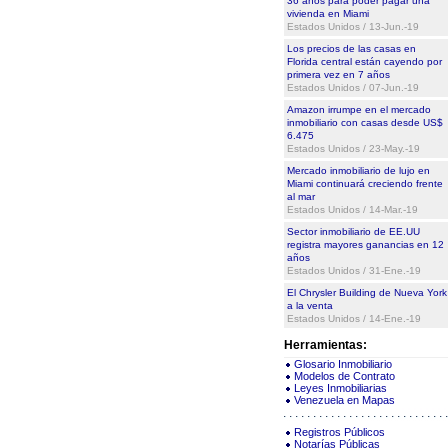
36 años para poder pagar una
vivienda en Miami
Estados Unidos / 13-Jun.-19
Los precios de las casas en
Florida central están cayendo por
primera vez en 7 años
Estados Unidos / 07-Jun.-19
Amazon irrumpe en el mercado
inmobiliario con casas desde US$
6.475
Estados Unidos / 23-May.-19
Mercado inmobiliario de lujo en
Miami continuará creciendo frente
al mar
Estados Unidos / 14-Mar.-19
Sector inmobiliario de EE.UU
registra mayores ganancias en 12
años
Estados Unidos / 31-Ene.-19
El Chrysler Building de Nueva York
a la venta
Estados Unidos / 14-Ene.-19
Herramientas:
Glosario Inmobiliario
Modelos de Contrato
Leyes Inmobiliarias
Venezuela en Mapas
Registros Públicos
Notarías Públicas