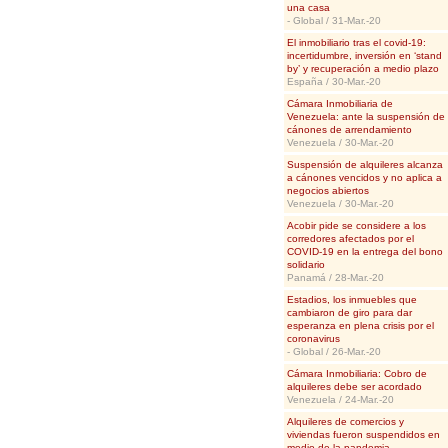
una casa
- Global / 31-Mar.-20
El inmobiliario tras el covid-19:
incertidumbre, inversión en ‘stand
by’ y recuperación a medio plazo
España / 30-Mar.-20
Cámara Inmobiliaria de
Venezuela: ante la suspensión de
cánones de arrendamiento
Venezuela / 30-Mar.-20
Suspensión de alquileres alcanza
a cánones vencidos y no aplica a
negocios abiertos
Venezuela / 30-Mar.-20
Acobir pide se considere a los
corredores afectados por el
COVID-19 en la entrega del bono
solidario
Panamá / 28-Mar.-20
Estadios, los inmuebles que
cambiaron de giro para dar
esperanza en plena crisis por el
coronavirus
- Global / 26-Mar.-20
Cámara Inmobiliaria: Cobro de
alquileres debe ser acordado
Venezuela / 24-Mar.-20
Alquileres de comercios y
viviendas fueron suspendidos en
medio de la pandemia