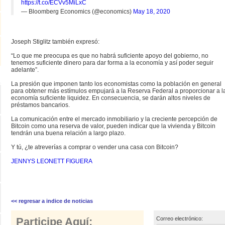
https://t.co/ECVv5MiLxC
— Bloomberg Economics (@economics)
May 18, 2020
Joseph Stiglitz también expresó:
“Lo que me preocupa es que no habrá suficiente apoyo del gobierno, no
tenemos suficiente dinero para dar forma a la economía y así poder seguir
adelante”.
La presión que imponen tanto los economistas como la población en general
para obtener más estímulos empujará a la Reserva Federal a proporcionar a l
economía suficiente liquidez. En consecuencia, se darán altos niveles de
préstamos bancarios.
La comunicación entre el mercado inmobiliario y la creciente percepción de
Bitcoin como una reserva de valor, pueden indicar que la vivienda y Bitcoin
tendrán una buena relación a largo plazo.
Y tú, ¿te atreverías a comprar o vender una casa con Bitcoin?
JENNYS LEONETT FIGUERA
<< regresar a indice de noticias
Participe Aquí:
Correo electrónico: