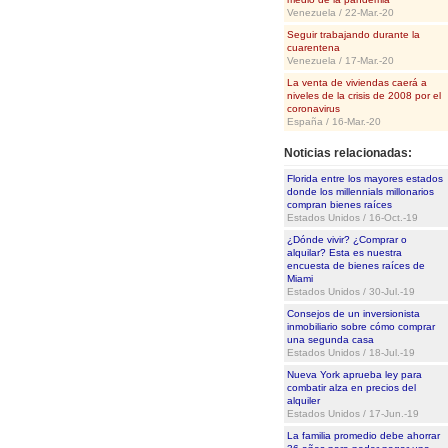
Venezuela / 22-Mar.-20
Seguir trabajando durante la
cuarentena
Venezuela / 17-Mar.-20
La venta de viviendas caerá a
niveles de la crisis de 2008 por el
coronavirus
España / 16-Mar.-20
Noticias relacionadas:
Florida entre los mayores estados
donde los millennials millonarios
compran bienes raíces
Estados Unidos / 16-Oct.-19
¿Dónde vivir? ¿Comprar o
alquilar? Esta es nuestra
encuesta de bienes raíces de
Miami
Estados Unidos / 30-Jul.-19
Consejos de un inversionista
inmobiliario sobre cómo comprar
una segunda casa
Estados Unidos / 18-Jul.-19
Nueva York aprueba ley para
combatir alza en precios del
alquiler
Estados Unidos / 17-Jun.-19
La familia promedio debe ahorrar