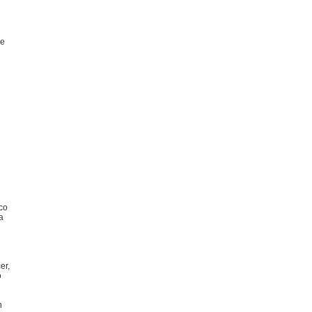
ue
nco
a
er,
o
n