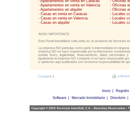
- Apartamentos en venta en Caracas
- Oficinas 
- Apartamentos en venta en Valencia
- Oficinas 
- Apartamentos en alquiler
- Oficinas e
- Casas en venta en Caracas
- Locales c
- Casas en venta en Valencia
- Locales c
- Casas en alquiler
- Locales c
AVISO IMPORTANTE:
Este Portal Inmobiliario (sitio web) es un producto de Servicios
La empresa NO participa como parte ni intermediaria en ninguna 
empresa NO se hace responsable por la información suministrada 
estado físico, legitimidad, financiamiento, datos personales y
Igualmente la empresa NO comparte ni se hace responsable por l
y opiniones aquí publicados son exclusiva responsabilidad de qui
software
Compartir
|
Inicio
|
Registro
Software
|
Mercado Inmobiliario
|
Directorio
Copyright © 2003 Servicios InmoSoft, C.A. - Derechos Reservados -
T