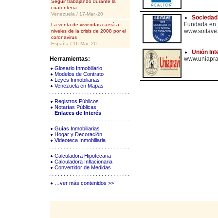
Seguir trabajando durante la
cuarentena
Venezuela / 17-Mar.-20
Sociedad 
Fundada en
La venta de viviendas caerá a
www.soitave
niveles de la crisis de 2008 por el
coronavirus
España / 16-Mar.-20
Unión Int
Herramientas:
www.uniapra
Glosario Inmobiliario
Modelos de Contrato
Leyes Inmobiliarias
Venezuela en Mapas
Registros Públicos
Notarías Públicas
Enlaces de Interés
Guías Inmobiliarias
Hogar y Decoración
Videoteca Inmobiliaria
Calculadora Hipotecaria
Calculadora Inflacionaria
Convertidor de Medidas
…ver más contenidos >>