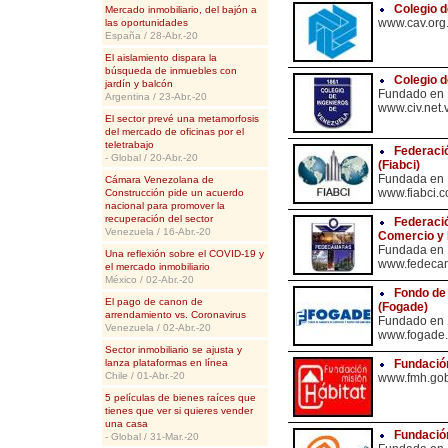
Colegio d
Mercado inmobiliario, del bajón a
www.cav.org
las oportunidades
España / 28-Abr.-20
El aislamiento dispara la
búsqueda de inmuebles con
Colegio d
jardín y balcón
Fundado en
Argentina / 23-Abr.-20
www.civ.net.
El sector prevé una metamorfosis
del mercado de oficinas por el
teletrabajo
Federació
- Global / 20-Abr.-20
(Fiabci)
Fundada en
Cámara Venezolana de
www.fiabci.
Construcción pide un acuerdo
nacional para promover la
recuperación del sector
Federaci
Venezuela / 16-Abr.-20
Comercio y
Fundada en
Una reflexión sobre el COVID-19 y
www.fedecam
el mercado inmobiliario
México / 02-Abr.-20
Fondo de 
El pago de canon de
(Fogade)
arrendamiento vs. Coronavirus
Fundado en
Venezuela / 02-Abr.-20
www.fogade.
Sector inmobiliario se ajusta y
lanza plataformas en línea
Fundación
Chile / 01-Abr.-20
www.fmh.gob
5 películas de bienes raíces que
tienes que ver si quieres vender
una casa
Fundació
- Global / 31-Mar.-20