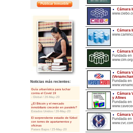
Publicar Inmueble
Cámara In
www.ciebo.
<<
Cámara I
www.caminca
Cámara In
Fundada en
www.cim.org
Cámara V
(Venamcha
Fundada en
Noticias más recientes:
www.venamc
Guía urbanística para luchar
contra el Covid 19
Cámara V
- Global / 26-May.-20
y Afines
Fundada en
¿El Bitcoin y el mercado
www.cavecec
inmobiliario crecerán en paralelo?
Estados Unidos / 26-May.-20
Cámara V
El sorprendente estadio de fútbol
Fundada en
con torres de apartamentos y
www.cvc.com
oficinas
Paises Bajos / 25-May.-20