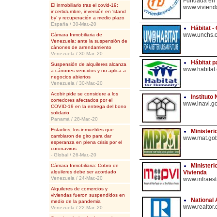
Fundada en
El inmobiliario tras el covid-19:
www.viviend
incertidumbre, inversión en ‘stand
by’ y recuperación a medio plazo
España / 30-Mar.-20
Hábitat -
www.unchs.
Cámara Inmobiliaria de
Venezuela: ante la suspensión de
cánones de arrendamiento
Venezuela / 30-Mar.-20
Hábitat p
Suspensión de alquileres alcanza
www.habitat.
a cánones vencidos y no aplica a
negocios abiertos
Venezuela / 30-Mar.-20
Acobir pide se considere a los
Instituto
corredores afectados por el
www.inavi.g
COVID-19 en la entrega del bono
solidario
Panamá / 28-Mar.-20
Estadios, los inmuebles que
Ministeri
cambiaron de giro para dar
www.mat.gob
esperanza en plena crisis por el
coronavirus
- Global / 26-Mar.-20
Ministeri
Cámara Inmobiliaria: Cobro de
alquileres debe ser acordado
Vivienda
Venezuela / 24-Mar.-20
www.infraest
Alquileres de comercios y
viviendas fueron suspendidos en
National 
medio de la pandemia
www.realtor.
Venezuela / 22-Mar.-20