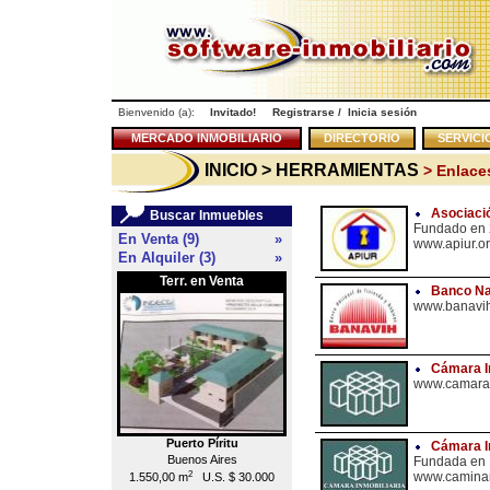
Bienvenido (a):
Invitado!
Registrarse
/
Inicia sesión
MERCADO INMOBILIARIO
DIRECTORIO
SERVICI
INICIO
> HERRAMIENTAS
> Enlaces
Asociaci
Buscar Inmuebles
Fundado en
En Venta (9)
»
www.apiur.o
En Alquiler (3)
»
Terr. en Venta
Local en Venta
<<
Banco Nac
www.banavih
Cámara I
www.camarai
Puerto Píritu
Caracas
Cámara I
Buenos Aires
Chacao
Fundada en
2
2
www.camina
1.550,00 m
U.S. $ 30.000
55,00 m
U.S. $ 176.000