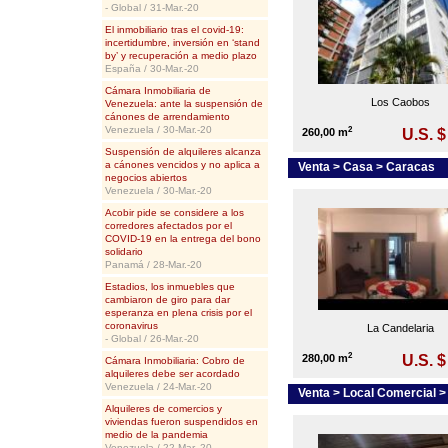
- Global / 31-Mar.-20
El inmobiliario tras el covid-19:
incertidumbre, inversión en ‘stand
by’ y recuperación a medio plazo
España / 30-Mar.-20
Cámara Inmobiliaria de
Los Caobos
Venezuela: ante la suspensión de
cánones de arrendamiento
Venezuela / 30-Mar.-20
2
260,00 m
U.S. $
Suspensión de alquileres alcanza
a cánones vencidos y no aplica a
Venta > Casa > Caracas
negocios abiertos
Venezuela / 30-Mar.-20
Acobir pide se considere a los
corredores afectados por el
COVID-19 en la entrega del bono
solidario
Panamá / 28-Mar.-20
Estadios, los inmuebles que
cambiaron de giro para dar
esperanza en plena crisis por el
coronavirus
La Candelaria
- Global / 26-Mar.-20
2
280,00 m
U.S. $
Cámara Inmobiliaria: Cobro de
alquileres debe ser acordado
Venezuela / 24-Mar.-20
Venta > Local Comercial 
Alquileres de comercios y
viviendas fueron suspendidos en
medio de la pandemia
Venezuela / 22-Mar.-20