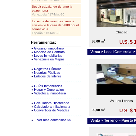
Seguir trabajando durante la
cuarentena
Venezuela / 17-Mar.-20
La venta de viviendas caerá a
niveles de la crisis de 2008 por el
coronavirus
Chacao
España / 16-Mar.-20
2
55,00 m
U.S. $ 
Herramientas:
Glosario Inmobiliario
Venta > Local Comercial 
Modelos de Contrato
Leyes Inmobiliarias
Venezuela en Mapas
Registros Públicos
Notarías Públicas
Enlaces de Interés
Guías Inmobiliarias
Hogar y Decoración
Videoteca Inmobiliaria
Av. Los Leones
Calculadora Hipotecaria
Calculadora Inflacionaria
2
90,00 m
U.S. $ 
Convertidor de Medidas
…ver más contenidos >>
Venta > Terreno > Puerto P