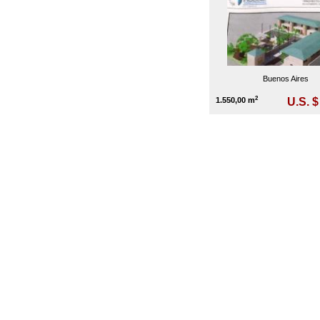
Buenos Aires
2
1.550,00 m
U.S. $