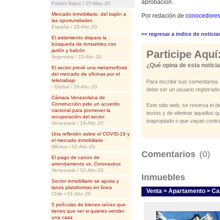
aprobación.
Paises Bajos / 25-May.-20
Mercado inmobiliario, del bajón a
Por redación de
conocedore
las oportunidades
España / 28-Abr.-20
<< regresar a indice de noticia
El aislamiento dispara la
búsqueda de inmuebles con
jardín y balcón
Participe Aquí
Argentina / 23-Abr.-20
¿Qué opina de esta notici
El sector prevé una metamorfosis
del mercado de oficinas por el
teletrabajo
Para escribir sus comentarios 
- Global / 20-Abr.-20
debe ser un usuario registrado
Cámara Venezolana de
Construcción pide un acuerdo
Este sitio web, se reserva el d
nacional para promover la
textos y de eliminar aquellos 
recuperación del sector
inapropiado o que vayan contra
Venezuela / 16-Abr.-20
Una reflexión sobre el COVID-19 y
el mercado inmobiliario
México / 02-Abr.-20
Comentarios
(0)
El pago de canon de
arrendamiento vs. Coronavirus
Venezuela / 02-Abr.-20
Inmuebles
Sector inmobiliario se ajusta y
lanza plataformas en línea
Venta > Apartamento > C
Chile / 01-Abr.-20
5 películas de bienes raíces que
tienes que ver si quieres vender
una casa