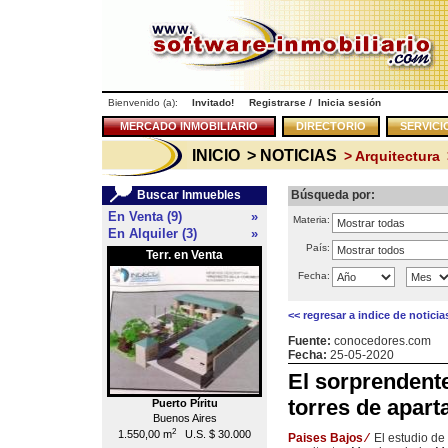
Bienvenido (a):
Invitado!
Registrarse
/
Inicia sesión
MERCADO INMOBILIARIO
DIRECTORIO
SERVICI
INICIO
> NOTICIAS
> Arquitectura
Buscar Inmuebles
Búsqueda por:
En Venta (9)
»
Materia:
En Alquiler (3)
»
País:
Terr. en Venta
Local en Venta
<<
Fecha:
<< regresar a indice de noticia
Fuente:
conocedores.com
Fecha:
25-05-2020
El sorprendente
torres de apart
Puerto Píritu
Caracas
Buenos Aires
Chacao
2
2
1.550,00 m
U.S. $ 30.000
55,00 m
U.S. $ 176.000
Paises Bajos
⁄
El estudio de