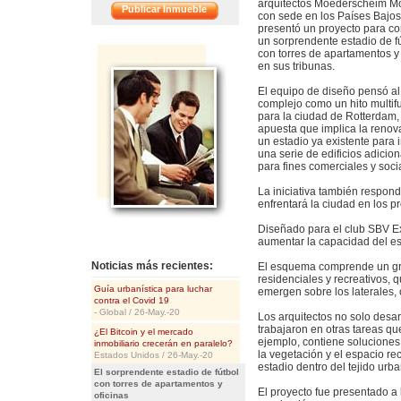
arquitectos Moederscheim 
Publicar Inmueble
con sede en los Países Bajo
presentó un proyecto para co
un sorprendente estadio de f
<<
con torres de apartamentos y 
en sus tribunas.
El equipo de diseño pensó al
complejo como un hito multif
para la ciudad de Rotterdam,
apuesta que implica la renov
un estadio ya existente para i
una serie de edificios adicio
para fines comerciales y soci
La iniciativa también respond
enfrentará la ciudad en los p
Diseñado para el club SBV Exc
aumentar la capacidad del e
Noticias más recientes:
El esquema comprende un gra
residenciales y recreativos, 
Guía urbanística para luchar
emergen sobre los laterales,
contra el Covid 19
- Global / 26-May.-20
Los arquitectos no solo desar
trabajaron en otras tareas que
¿El Bitcoin y el mercado
ejemplo, contiene soluciones
inmobiliario crecerán en paralelo?
la vegetación y el espacio re
Estados Unidos / 26-May.-20
estadio dentro del tejido urb
El sorprendente estadio de fútbol
con torres de apartamentos y
El proyecto fue presentado a
oficinas