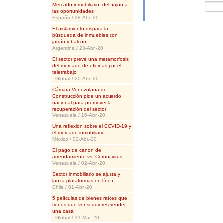
Mercado inmobiliario, del bajón a
las oportunidades
España / 28-Abr.-20
El aislamiento dispara la
búsqueda de inmuebles con
jardín y balcón
Argentina / 23-Abr.-20
El sector prevé una metamorfosis
del mercado de oficinas por el
teletrabajo
- Global / 20-Abr.-20
Cámara Venezolana de
Construcción pide un acuerdo
nacional para promover la
recuperación del sector
Venezuela / 16-Abr.-20
Una reflexión sobre el COVID-19 y
el mercado inmobiliario
México / 02-Abr.-20
El pago de canon de
arrendamiento vs. Coronavirus
Venezuela / 02-Abr.-20
Sector inmobiliario se ajusta y
lanza plataformas en línea
Chile / 01-Abr.-20
5 películas de bienes raíces que
tienes que ver si quieres vender
una casa
- Global / 31-Mar.-20