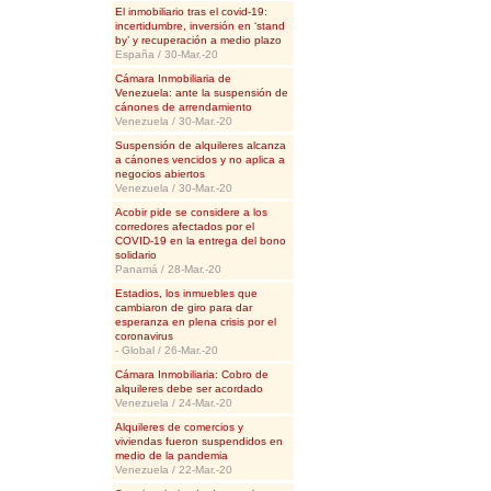
El inmobiliario tras el covid-19:
incertidumbre, inversión en ‘stand
by’ y recuperación a medio plazo
España / 30-Mar.-20
Cámara Inmobiliaria de
Venezuela: ante la suspensión de
cánones de arrendamiento
Venezuela / 30-Mar.-20
Suspensión de alquileres alcanza
a cánones vencidos y no aplica a
negocios abiertos
Venezuela / 30-Mar.-20
Acobir pide se considere a los
corredores afectados por el
COVID-19 en la entrega del bono
solidario
Panamá / 28-Mar.-20
Estadios, los inmuebles que
cambiaron de giro para dar
esperanza en plena crisis por el
coronavirus
- Global / 26-Mar.-20
Cámara Inmobiliaria: Cobro de
alquileres debe ser acordado
Venezuela / 24-Mar.-20
Alquileres de comercios y
viviendas fueron suspendidos en
medio de la pandemia
Venezuela / 22-Mar.-20