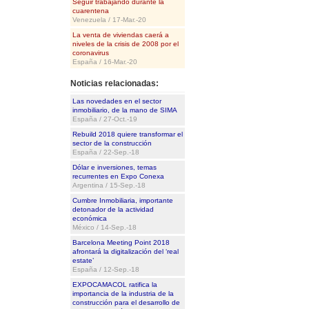
Seguir trabajando durante la
cuarentena
Venezuela / 17-Mar.-20
La venta de viviendas caerá a
niveles de la crisis de 2008 por el
coronavirus
España / 16-Mar.-20
Noticias relacionadas:
Las novedades en el sector
inmobiliario, de la mano de SIMA
España / 27-Oct.-19
Rebuild 2018 quiere transformar el
sector de la construcción
España / 22-Sep.-18
Dólar e inversiones, temas
recurrentes en Expo Conexa
Argentina / 15-Sep.-18
Cumbre Inmobiliaria, importante
detonador de la actividad
económica
México / 14-Sep.-18
Barcelona Meeting Point 2018
afrontará la digitalización del ‘real
estate’
España / 12-Sep.-18
EXPOCAMACOL ratifica la
importancia de la industria de la
construcción para el desarrollo de