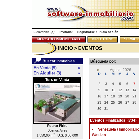
Bienvenido (a):
Invitado!
Registrarse
/
Inicia sesión
MERCADO INMOBILIARIO
DIRECTORIO
SERVICI
INICIO
> EVENTOS
Buscar Inmuebles
Búsqueda por:
En Venta (9)
»
Agosto 2026
En Alquiler (3)
»
D
L
M
M
J
V
Terr. en Venta
Local en Venta
<<
2
3
4
5
6
7
9
10
11
12
13
14
16
17
18
19
20
21
23
24
25
26
27
28
30
31
Eventos Finalizados: (734)
Puerto Píritu
Caracas
Venezuela / Inmobiliari
Buenos Aires
Chacao
Wasi.co
2
2
1.550,00 m
U.S. $ 30.000
55,00 m
U.S. $ 176.000