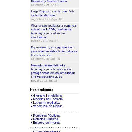
Colombia y América Latina
Colombia / 26-Ago.-18
Llega Expoconexa, la gran feria
de la construcción
Argentina / 26-Ago.-18
Vivanuncios realizará la segunda
edición de InCON, cumbre de
tecnología para el sector
inmobiliario
México / 09-Ago.-18
Expocamacol, una oportunidad
para conocer sobre la industria de
la construcción
Colombia / 30-Jul.-18
Mercado, sostenibilidad y
tecnología para la edificación,
protagonistas de las jornadas de
ePower&Building 2018
España / 18-Jul.-18
Herramientas:
Glosario Inmobiliario
Modelos de Contrato
Leyes Inmobiliarias
Venezuela en Mapas
Registros Públicos
Notarías Públicas
Enlaces de Interés