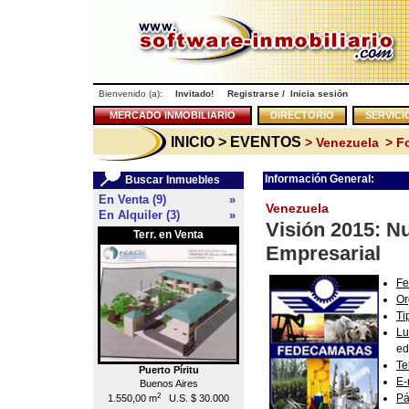
Bienvenido (a):
Invitado!
Registrarse
/
Inicia sesión
MERCADO INMOBILIARIO
DIRECTORIO
SERVICI
INICIO
> EVENTOS
> Venezuela
> F
Información General:
Buscar Inmuebles
En Venta (9)
»
Venezuela
En Alquiler (3)
»
Visión 2015: N
Terr. en Venta
Local en Venta
<<
Empresarial
Fe
Or
Ti
Lu
ed
Te
Puerto Píritu
Caracas
E-
Buenos Aires
Chacao
2
2
Pá
1.550,00 m
U.S. $ 30.000
55,00 m
U.S. $ 176.000