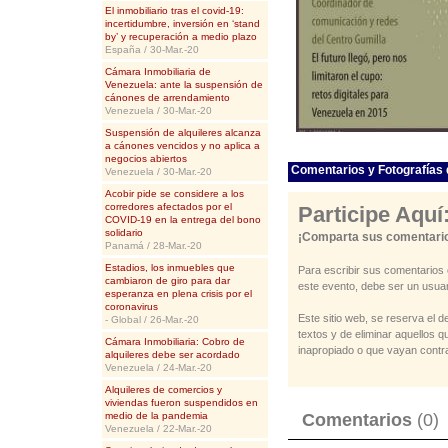
El inmobiliario tras el covid-19:
incertidumbre, inversión en ‘stand
by’ y recuperación a medio plazo
España / 30-Mar.-20
Cámara Inmobiliaria de
Venezuela: ante la suspensión de
cánones de arrendamiento
Venezuela / 30-Mar.-20
Suspensión de alquileres alcanza
a cánones vencidos y no aplica a
negocios abiertos
Comentarios y Fotografías 
Venezuela / 30-Mar.-20
Acobir pide se considere a los
corredores afectados por el
Participe Aquí
COVID-19 en la entrega del bono
solidario
¡Comparta sus comentario
Panamá / 28-Mar.-20
Estadios, los inmuebles que
Para escribir sus comentarios 
cambiaron de giro para dar
este evento, debe ser un usuar
esperanza en plena crisis por el
coronavirus
Este sitio web, se reserva el d
- Global / 26-Mar.-20
textos y de eliminar aquellos 
Cámara Inmobiliaria: Cobro de
inapropiado o que vayan contra
alquileres debe ser acordado
Venezuela / 24-Mar.-20
Alquileres de comercios y
viviendas fueron suspendidos en
medio de la pandemia
Comentarios
(0)
Venezuela / 22-Mar.-20