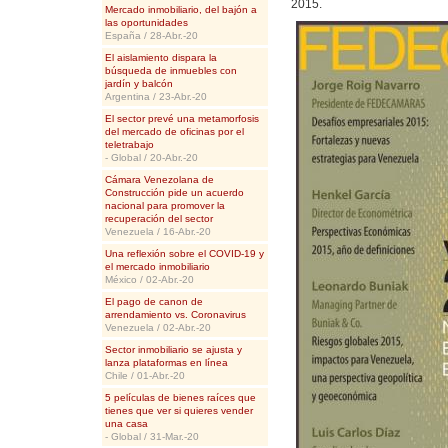
2015.
Mercado inmobiliario, del bajón a
las oportunidades
España / 28-Abr.-20
El aislamiento dispara la
búsqueda de inmuebles con
jardín y balcón
Argentina / 23-Abr.-20
El sector prevé una metamorfosis
del mercado de oficinas por el
teletrabajo
- Global / 20-Abr.-20
Cámara Venezolana de
Construcción pide un acuerdo
nacional para promover la
recuperación del sector
Venezuela / 16-Abr.-20
Una reflexión sobre el COVID-19 y
el mercado inmobiliario
México / 02-Abr.-20
El pago de canon de
arrendamiento vs. Coronavirus
Venezuela / 02-Abr.-20
Sector inmobiliario se ajusta y
lanza plataformas en línea
Chile / 01-Abr.-20
5 películas de bienes raíces que
tienes que ver si quieres vender
una casa
- Global / 31-Mar.-20