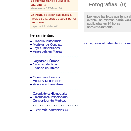
Seguir trabajando durante la
Fotografías
(0)
cuarentena
Venezuela / 17-Mar.-20
La venta de viviendas caerá a
Envienos las fotos que tenga d
niveles de la crisis de 2008 por el
evento, las mismas serán vali
coronavirus
publicadas en 24 horas
España / 16-Mar.-20
apróximadamente.
Herramientas:
Glosario Inmobiliario
<< regresar al calendario de e
Modelos de Contrato
Leyes Inmobiliarias
Venezuela en Mapas
Registros Públicos
Notarías Públicas
Enlaces de Interés
Guías Inmobiliarias
Hogar y Decoración
Videoteca Inmobiliaria
Calculadora Hipotecaria
Calculadora Inflacionaria
Convertidor de Medidas
…ver más contenidos >>