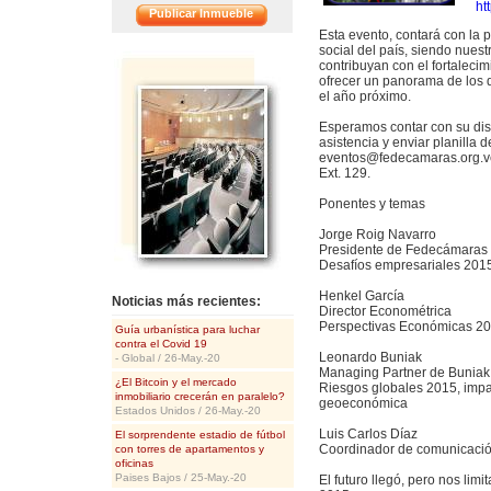
ht
Publicar Inmueble
Esta evento, contará con la 
social del país, siendo nuest
<<
contribuyan con el fortalec
ofrecer un panorama de los 
el año próximo.
Esperamos contar con su dis
asistencia y enviar planilla d
eventos@fedecamaras.org.ve 
Ext. 129.
Ponentes y temas
Jorge Roig Navarro
Presidente de Fedecámaras
Desafíos empresariales 2015
Henkel García
Noticias más recientes:
Director Econométrica
Perspectivas Económicas 201
Guía urbanística para luchar
contra el Covid 19
Leonardo Buniak
- Global / 26-May.-20
Managing Partner de Buniak
¿El Bitcoin y el mercado
Riesgos globales 2015, impa
inmobiliario crecerán en paralelo?
geoeconómica
Estados Unidos / 26-May.-20
Luis Carlos Díaz
El sorprendente estadio de fútbol
Coordinador de comunicación
con torres de apartamentos y
oficinas
Paises Bajos / 25-May.-20
El futuro llegó, pero nos lim